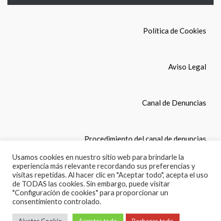
Política de Cookies
Aviso Legal
Canal de Denuncias
Procedimiento del canal de denuncias
Usamos cookies en nuestro sitio web para brindarle la
experiencia más relevante recordando sus preferencias y
© Copyright 2022. COLEGIO LEONES, S.L. Todos los
visitas repetidas. Al hacer clic en "Aceptar todo", acepta el uso
derechos reservados.
de TODAS las cookies. Sin embargo, puede visitar
"Configuración de cookies" para proporcionar un
consentimiento controlado.
English
(
Inglés
)
Español