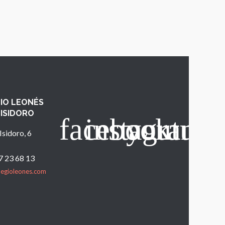
IO LEONÉS
 ISIDORO
Isidoro, 6
7 23 68 13
legioleones.com