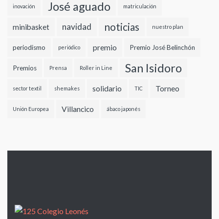
José aguado
inovación
matriculación
noticias
navidad
minibasket
nuestro plan
premio
periodismo
Premio José Belinchón
periódico
San Isidoro
Premios
Prensa
Roller in Line
solidario
Torneo
sector textil
shemakes
TIC
Villancico
Unión Europea
ábaco japonés