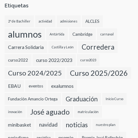
Etiquetas
ALCLES
2º de Bachiller
actividad
admisiones
alumnos
Cambridge
Antártida
carnaval
Corredera
Carrera Solidaria
Castilla y León
curso 2022/2023
curso2022
curso2023
Curso 2024/2025
Curso 2025/2026
EBAU
exalumnos
eventos
Graduación
Fundación Amancio Ortega
Inicio Curso
José aguado
inovación
matriculación
noticias
navidad
minibasket
nuestro plan
premio
periodismo
Premio José Belinchón
periódico