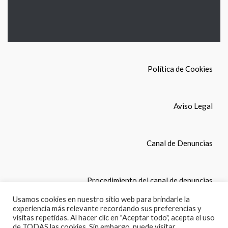
Política de Cookies
Aviso Legal
Canal de Denuncias
Procedimiento del canal de denuncias
Usamos cookies en nuestro sitio web para brindarle la
experiencia más relevante recordando sus preferencias y
© Copyright 2022. COLEGIO LEONES, S.L. Todos los
visitas repetidas. Al hacer clic en "Aceptar todo", acepta el uso
derechos reservados.
de TODAS las cookies. Sin embargo, puede visitar