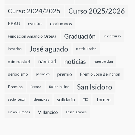
Curso 2024/2025
Curso 2025/2026
EBAU
exalumnos
eventos
Graduación
Fundación Amancio Ortega
Inicio Curso
José aguado
inovación
matriculación
noticias
navidad
minibasket
nuestro plan
premio
periodismo
Premio José Belinchón
periódico
San Isidoro
Premios
Prensa
Roller in Line
solidario
Torneo
sector textil
shemakes
TIC
Villancico
Unión Europea
ábaco japonés