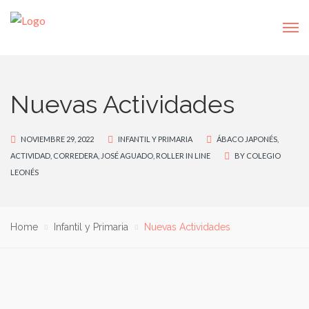
Nuevas Actividades
NOVIEMBRE 29, 2022
INFANTIL Y PRIMARIA
ÁBACO JAPONÉS
,
ACTIVIDAD
,
CORREDERA
,
JOSÉ AGUADO
,
ROLLER IN LINE
BY
COLEGIO
LEONÉS
Home
Infantil y Primaria
Nuevas Actividades