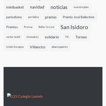
noticias
navidad
minibasket
nuestro plan
premio
periodismo
Premio José Belinchón
periódico
San Isidoro
Premios
Prensa
Roller in Line
solidario
Torneo
sector textil
shemakes
TIC
Villancico
Unión Europea
ábaco japonés