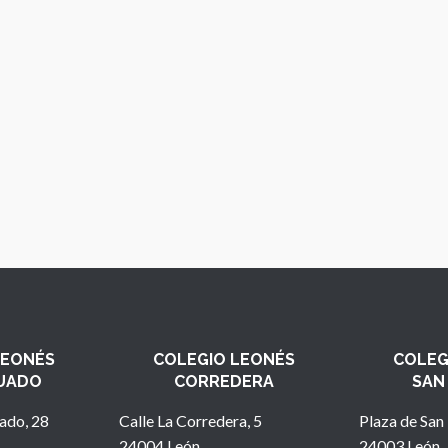
LEONÉS
COLEGIO LEONÉS
COLEG
UADO
CORREDERA
SAN
ado, 28
Calle La Corredera, 5
Plaza de San 
24004 León
24003 León