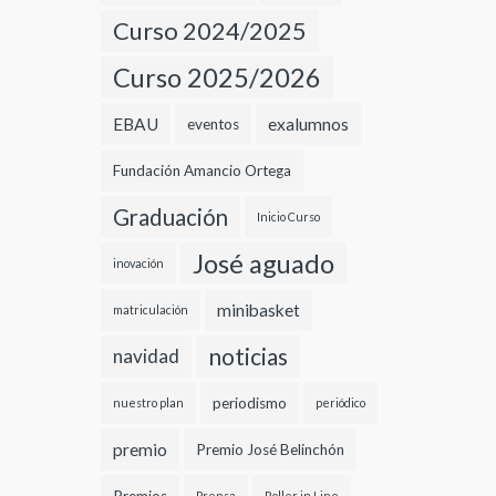
Curso 2024/2025
Curso 2025/2026
EBAU
exalumnos
eventos
Fundación Amancio Ortega
Graduación
Inicio Curso
José aguado
inovación
minibasket
matriculación
noticias
navidad
periodismo
nuestro plan
periódico
premio
Premio José Belinchón
Prensa
Roller in Line