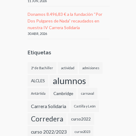
11 JUN, 2026
Donamos 8.496,83 € a la fundación “Por
Dos Pulgares de Nada” recaudados en
nuestra IV Carrera Solidaria
30 ABR, 2026
Etiquetas
2º de Bachiller
actividad
admisiones
alumnos
ALCLES
Cambridge
Antártida
carnaval
Carrera Solidaria
Castilla y León
Corredera
curso2022
curso 2022/2023
curso2023