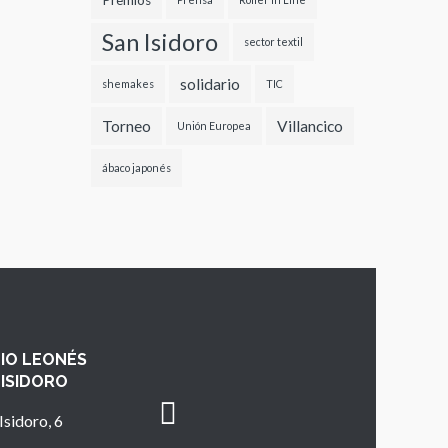
Premios
San Isidoro
sector textil
solidario
shemakes
TIC
Torneo
Villancico
Unión Europea
ábaco japonés
IO LEONÉS
 ISIDORO
Isidoro, 6