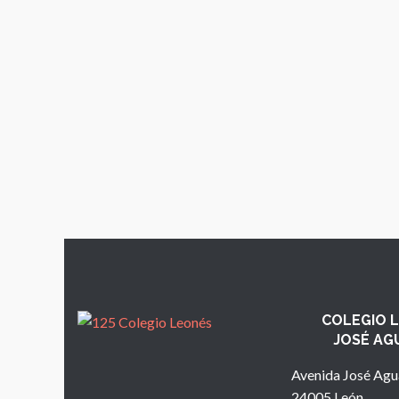
COLEGIO 
JOSÉ AG
Avenida José Agu
24005 León