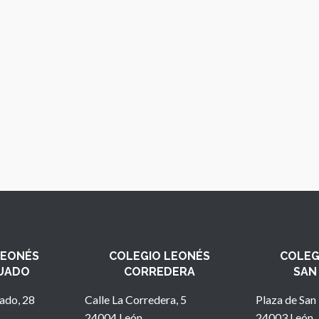
LEONÉS
COLEGIO LEONÉS
COLEG
UADO
CORREDERA
SAN
ado, 28
Calle La Corredera, 5
Plaza de San 
24004 León
24003 León