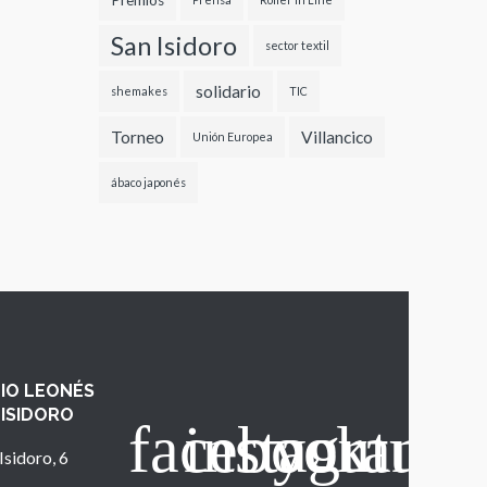
Premios
San Isidoro
sector textil
solidario
shemakes
TIC
Torneo
Villancico
Unión Europea
ábaco japonés
IO LEONÉS
 ISIDORO
Isidoro, 6