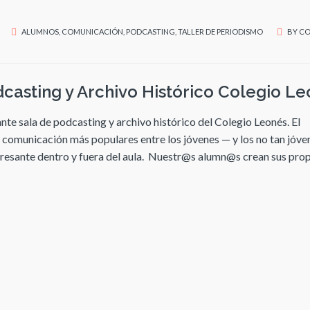
ALUMNOS
,
COMUNICACIÓN
,
PODCASTING
,
TALLER DE PERIODISMO
BY
CO
casting y Archivo Histórico Colegio L
e sala de podcasting y archivo histórico del Colegio Leonés. El
comunicación más populares entre los jóvenes — y los no tan jóve
eresante dentro y fuera del aula. Nuestr@s alumn@s crean sus pro