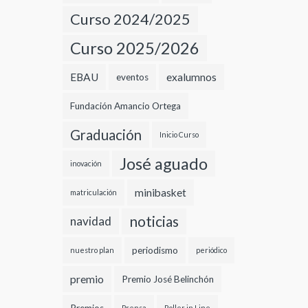
Curso 2024/2025
Curso 2025/2026
EBAU
exalumnos
eventos
Fundación Amancio Ortega
Graduación
Inicio Curso
José aguado
inovación
minibasket
matriculación
noticias
navidad
periodismo
nuestro plan
periódico
premio
Premio José Belinchón
Prensa
Roller in Line