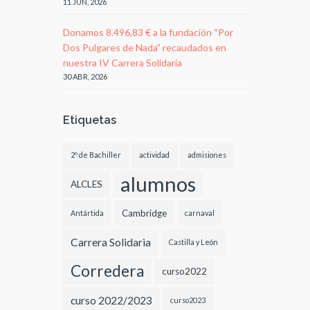
11 JUN, 2026
Donamos 8.496,83 € a la fundación “Por
Dos Pulgares de Nada” recaudados en
nuestra IV Carrera Solidaria
30 ABR, 2026
Etiquetas
2º de Bachiller
actividad
admisiones
alumnos
ALCLES
Cambridge
Antártida
carnaval
Carrera Solidaria
Castilla y León
Corredera
curso2022
curso 2022/2023
curso2023