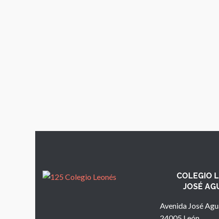
COLEGIO 
JOSÉ AG
Avenida José Agu
24005 León