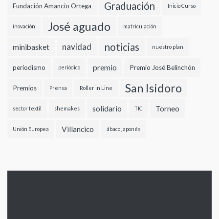
Graduación
Fundación Amancio Ortega
Inicio Curso
José aguado
inovación
matriculación
noticias
navidad
minibasket
nuestro plan
premio
periodismo
Premio José Belinchón
periódico
San Isidoro
Premios
Prensa
Roller in Line
solidario
Torneo
sector textil
shemakes
TIC
Villancico
Unión Europea
ábaco japonés