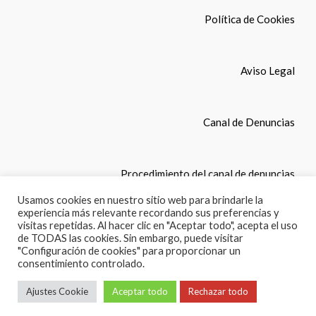
Política de Cookies
Aviso Legal
Canal de Denuncias
Procedimiento del canal de denuncias
Usamos cookies en nuestro sitio web para brindarle la
experiencia más relevante recordando sus preferencias y
© Copyright 2022. COLEGIO LEONES, S.L. Todos los
visitas repetidas. Al hacer clic en "Aceptar todo", acepta el uso
derechos reservados.
de TODAS las cookies. Sin embargo, puede visitar
"Configuración de cookies" para proporcionar un
consentimiento controlado.
English
(
Inglés
)
Español
Ajustes Cookie
Aceptar todo
Rechazar todo