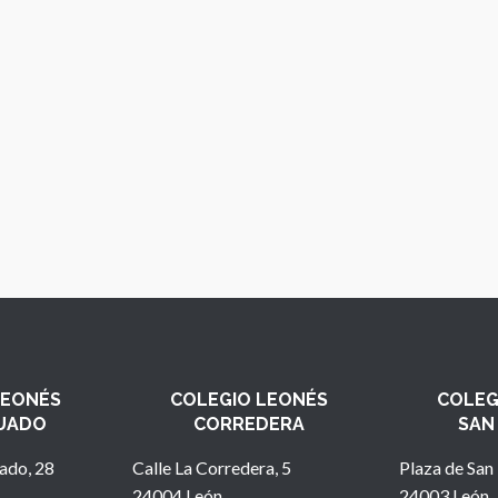
LEONÉS
COLEGIO LEONÉS
COLEG
UADO
CORREDERA
SAN
ado, 28
Calle La Corredera, 5
Plaza de San 
24004 León
24003 León