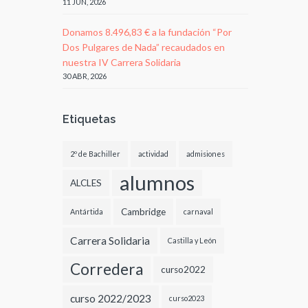
11 JUN, 2026
Donamos 8.496,83 € a la fundación “Por
Dos Pulgares de Nada” recaudados en
nuestra IV Carrera Solidaria
30 ABR, 2026
Etiquetas
2º de Bachiller
actividad
admisiones
alumnos
ALCLES
Cambridge
Antártida
carnaval
Carrera Solidaria
Castilla y León
Corredera
curso2022
curso 2022/2023
curso2023