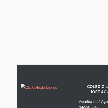
COLEGIO 
JOSÉ AG
Avenida José Agu
24005 León