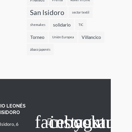
Premios
San Isidoro
sector textil
solidario
shemakes
TIC
Torneo
Villancico
Unión Europea
ábaco japonés
IO LEONÉS
 ISIDORO
Isidoro, 6