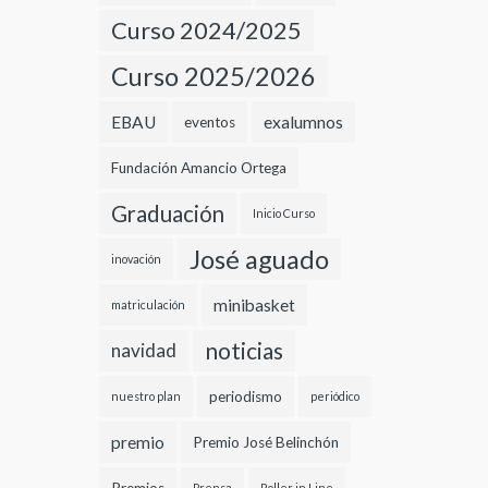
Curso 2024/2025
Curso 2025/2026
EBAU
exalumnos
eventos
Fundación Amancio Ortega
Graduación
Inicio Curso
José aguado
inovación
minibasket
matriculación
noticias
navidad
periodismo
nuestro plan
periódico
premio
Premio José Belinchón
Prensa
Roller in Line