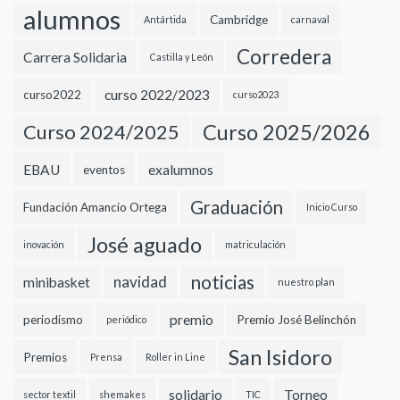
alumnos
Cambridge
Antártida
carnaval
Corredera
Carrera Solidaria
Castilla y León
curso 2022/2023
curso2022
curso2023
Curso 2024/2025
Curso 2025/2026
EBAU
exalumnos
eventos
Graduación
Fundación Amancio Ortega
Inicio Curso
José aguado
inovación
matriculación
noticias
navidad
minibasket
nuestro plan
premio
periodismo
Premio José Belinchón
periódico
San Isidoro
Premios
Prensa
Roller in Line
solidario
Torneo
sector textil
shemakes
TIC