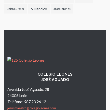
Villancico
Unión Europea
ábaco japonés
COLEGIO LEONÉS
JOSÉ AGUADO
Avenida José Aguado, 28
24005 León
Teléfono: 987 20 26 12
jesusmaestro@colegioleones.com