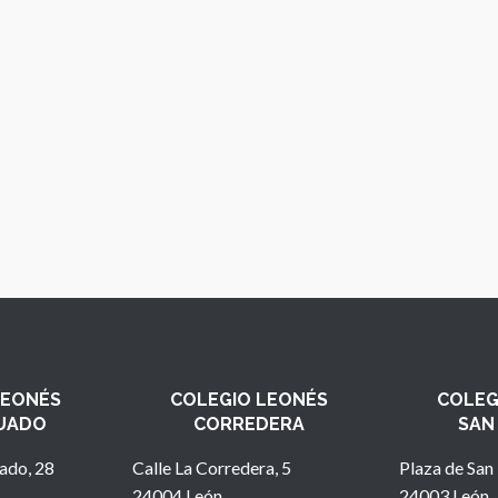
LEONÉS
COLEGIO LEONÉS
COLEG
UADO
CORREDERA
SAN
ado, 28
Calle La Corredera, 5
Plaza de San 
24004 León
24003 León