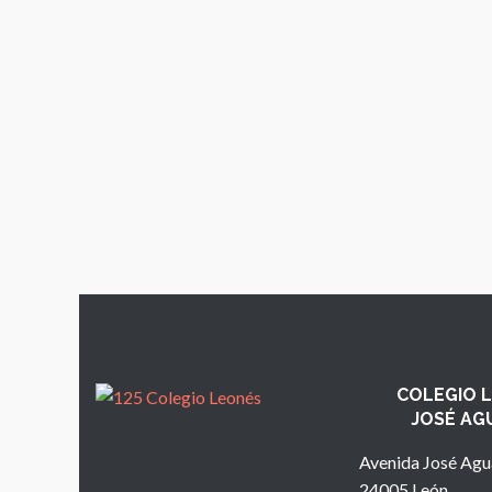
COLEGIO 
JOSÉ AG
Avenida José Agu
24005 León