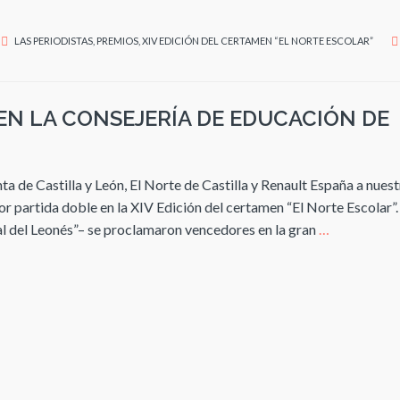
LAS PERIODISTAS
,
PREMIOS
,
XIV EDICIÓN DEL CERTAMEN “EL NORTE ESCOLAR”
EN LA CONSEJERÍA DE EDUCACIÓN DE
 de Castilla y León, El Norte de Castilla y Renault España a nues
 partida doble en la XIV Edición del certamen “El Norte Escolar”
ial del Leonés”– se proclamaron vencedores en la gran
…