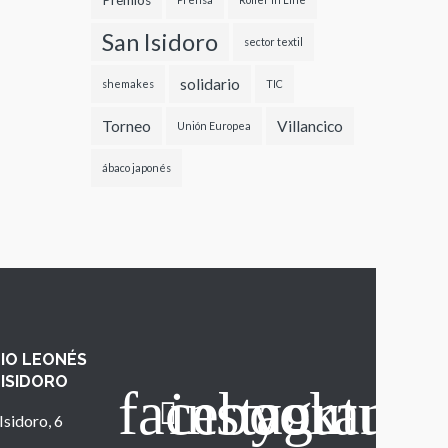
Premios
San Isidoro
sector textil
solidario
shemakes
TIC
Torneo
Villancico
Unión Europea
ábaco japonés
IO LEONÉS
 ISIDORO
Isidoro, 6