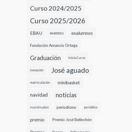
Curso 2024/2025
Curso 2025/2026
EBAU
exalumnos
eventos
Fundación Amancio Ortega
Graduación
Inicio Curso
José aguado
inovación
minibasket
matriculación
noticias
navidad
periodismo
nuestro plan
periódico
premio
Premio José Belinchón
Prensa
Roller in Line