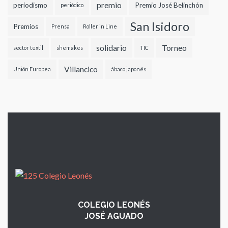
premio
periodismo
Premio José Belinchón
periódico
San Isidoro
Premios
Prensa
Roller in Line
solidario
Torneo
sector textil
shemakes
TIC
Villancico
Unión Europea
ábaco japonés
COLEGIO LEONÉS
JOSÉ AGUADO