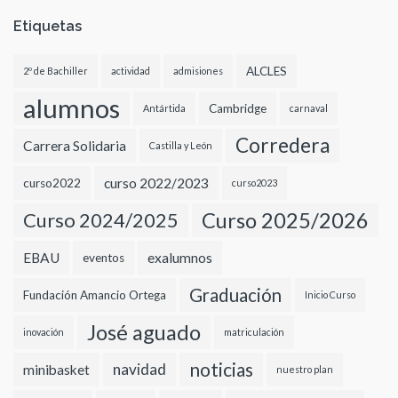
Etiquetas
ALCLES
2º de Bachiller
actividad
admisiones
alumnos
Cambridge
Antártida
carnaval
Corredera
Carrera Solidaria
Castilla y León
curso 2022/2023
curso2022
curso2023
Curso 2024/2025
Curso 2025/2026
EBAU
exalumnos
eventos
Graduación
Fundación Amancio Ortega
Inicio Curso
José aguado
inovación
matriculación
noticias
navidad
minibasket
nuestro plan