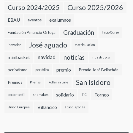
Curso 2024/2025
Curso 2025/2026
EBAU
exalumnos
eventos
Graduación
Fundación Amancio Ortega
Inicio Curso
José aguado
inovación
matriculación
noticias
navidad
minibasket
nuestro plan
premio
periodismo
Premio José Belinchón
periódico
San Isidoro
Premios
Prensa
Roller in Line
solidario
Torneo
sector textil
shemakes
TIC
Villancico
Unión Europea
ábaco japonés